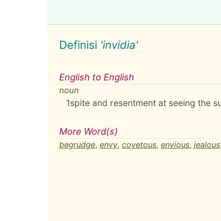
Definisi
'invidia'
English to English
noun
1
spite and resentment at seeing the s
More Word(s)
begrudge
,
envy
,
covetous
,
envious
,
jealous