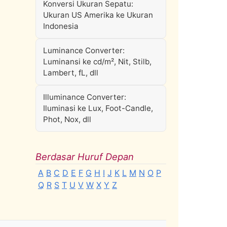
Konversi Ukuran Sepatu:
Ukuran US Amerika ke Ukuran
Indonesia
Luminance Converter:
Luminansi ke cd/m², Nit, Stilb,
Lambert, fL, dll
Illuminance Converter:
Iluminasi ke Lux, Foot-Candle,
Phot, Nox, dll
Berdasar Huruf Depan
A
B
C
D
E
F
G
H
I
J
K
L
M
N
O
P
Q
R
S
T
U
V
W
X
Y
Z