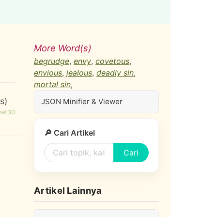
More Word(s)
begrudge
,
envy
,
covetous
,
envious
,
jealous
,
deadly sin
,
mortal sin
,
s)
JSON Minifier & Viewer
net30
🔎 Cari Artikel
Cari
Artikel Lainnya