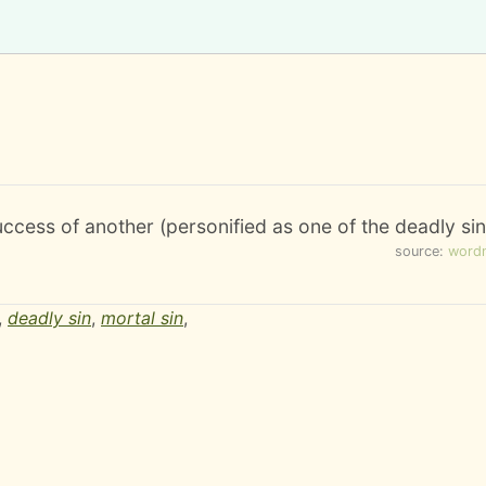
uccess of another (personified as one of the deadly sin
source:
word
,
deadly sin
,
mortal sin
,