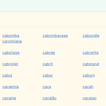
cabomba
cabombaceae
caboodle
caroliniana
cabotage
cabrée
cabrerite
cabriolet
cabrit
cabstand
cabul
cabur
caburn
cacæmia
caca
cacah
cacaine
cacajão
cacajao