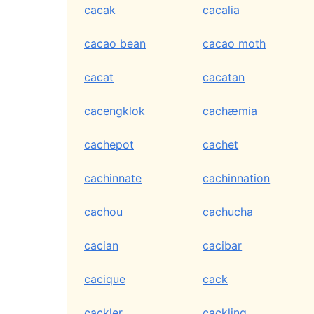
cacak
cacalia
cacao bean
cacao moth
cacat
cacatan
cacengklok
cachæmia
cachepot
cachet
cachinnate
cachinnation
cachou
cachucha
cacian
cacibar
cacique
cack
cackler
cackling