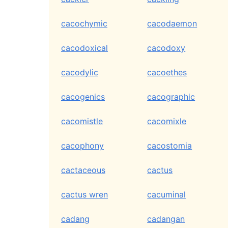
cacochymic
cacodaemon
cacodoxical
cacodoxy
cacodylic
cacoethes
cacogenics
cacographic
cacomistle
cacomixle
cacophony
cacostomia
cactaceous
cactus
cactus wren
cacuminal
cadang
cadangan