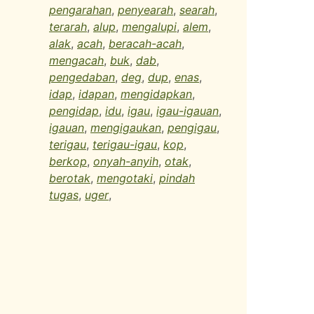
pengarahan
,
penyearah
,
searah
,
terarah
,
alup
,
mengalupi
,
alem
,
alak
,
acah
,
beracah-acah
,
mengacah
,
buk
,
dab
,
pengedaban
,
deg
,
dup
,
enas
,
idap
,
idapan
,
mengidapkan
,
pengidap
,
idu
,
igau
,
igau-igauan
,
igauan
,
mengigaukan
,
pengigau
,
terigau
,
terigau-igau
,
kop
,
berkop
,
onyah-anyih
,
otak
,
berotak
,
mengotaki
,
pindah
tugas
,
uger
,