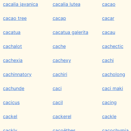
cacalia javanica
cacalia lutea
cacao
cacao tree
cacap
cacar
cacatua
cacatua galerita
cacau
cachalot
cache
cachectic
cachexia
cachexy
cachi
cachinnatory
cachiri
cacholong
cachunde
caci
caci maki
cacicus
cacil
cacing
cackel
cackerel
cackle
cackly
cacoëthes
cacochymia