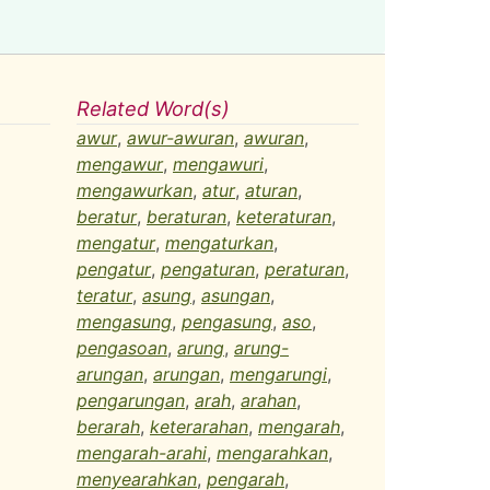
Related Word(s)
awur
,
awur-awuran
,
awuran
,
mengawur
,
mengawuri
,
mengawurkan
,
atur
,
aturan
,
beratur
,
beraturan
,
keteraturan
,
mengatur
,
mengaturkan
,
pengatur
,
pengaturan
,
peraturan
,
teratur
,
asung
,
asungan
,
mengasung
,
pengasung
,
aso
,
pengasoan
,
arung
,
arung-
arungan
,
arungan
,
mengarungi
,
pengarungan
,
arah
,
arahan
,
berarah
,
keterarahan
,
mengarah
,
mengarah-arahi
,
mengarahkan
,
menyearahkan
,
pengarah
,