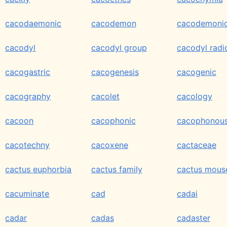
cacodaemonic
cacodemon
cacodemoni
cacodyl
cacodyl group
cacodyl radi
cacogastric
cacogenesis
cacogenic
cacography
cacolet
cacology
cacoon
cacophonic
cacophonou
cacotechny
cacoxene
cactaceae
cactus euphorbia
cactus family
cactus mous
cacuminate
cad
cadai
cadar
cadas
cadaster