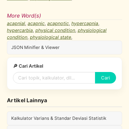
More Word(s)
acapnial
,
acapnic
,
acapnotic
,
hypercapnia
,
hypercarbia
,
physical condition
,
physiological
condition
,
physiological state
,
JSON Minifier & Viewer
🔎 Cari Artikel
Cari
Artikel Lainnya
Kalkulator Varians & Standar Deviasi Statistik