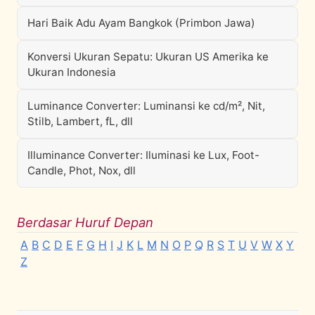
Hari Baik Adu Ayam Bangkok (Primbon Jawa)
Konversi Ukuran Sepatu: Ukuran US Amerika ke
Ukuran Indonesia
Luminance Converter: Luminansi ke cd/m², Nit,
Stilb, Lambert, fL, dll
Illuminance Converter: Iluminasi ke Lux, Foot-
Candle, Phot, Nox, dll
Berdasar Huruf Depan
A
B
C
D
E
F
G
H
I
J
K
L
M
N
O
P
Q
R
S
T
U
V
W
X
Y
Z