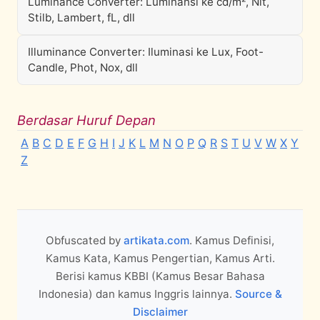
Luminance Converter: Luminansi ke cd/m², Nit,
Stilb, Lambert, fL, dll
Illuminance Converter: Iluminasi ke Lux, Foot-
Candle, Phot, Nox, dll
Berdasar Huruf Depan
A
B
C
D
E
F
G
H
I
J
K
L
M
N
O
P
Q
R
S
T
U
V
W
X
Y
Z
Obfuscated by
artikata.com
. Kamus Definisi,
Kamus Kata, Kamus Pengertian, Kamus Arti.
Berisi kamus KBBI (Kamus Besar Bahasa
Indonesia) dan kamus Inggris lainnya.
Source &
Disclaimer