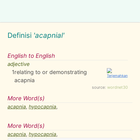
Definisi
'acapnial'
English to English
adjective
1
relating to or demonstrating
acapnia
source:
wordnet30
More Word(s)
acapnia
,
hypocapnia
,
More Word(s)
acapnia
,
hypocapnia
,