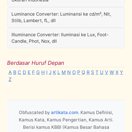
Luminance Converter: Luminansi ke cd/m², Nit,
Stilb, Lambert, fL, dll
Illuminance Converter: Iluminasi ke Lux, Foot-
Candle, Phot, Nox, dll
Berdasar Huruf Depan
A
B
C
D
E
F
G
H
I
J
K
L
M
N
O
P
Q
R
S
T
U
V
W
X
Y
Z
Obfuscated by
artikata.com
. Kamus Definisi,
Kamus Kata, Kamus Pengertian, Kamus Arti.
Berisi kamus KBBI (Kamus Besar Bahasa