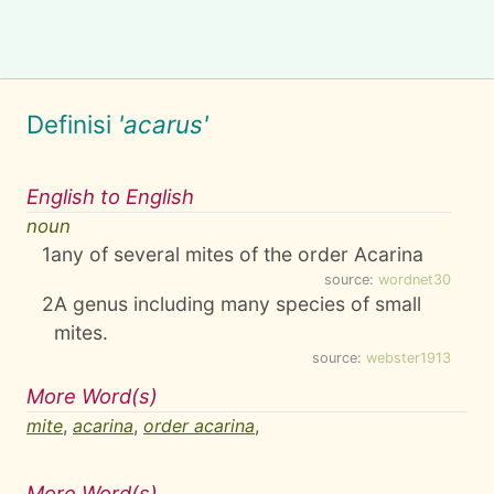
Definisi
'acarus'
English to English
noun
1
any of several mites of the order Acarina
source:
wordnet30
2
A genus including many species of small
mites.
source:
webster1913
More Word(s)
mite
,
acarina
,
order acarina
,
More Word(s)