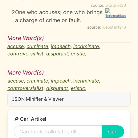
source:
wordnet30
2
One who accuses; one who brings
a charge of crime or fault.
source:
webster1913
More Word(s)
accuse
,
criminate
,
impeach
,
incriminate
,
controversialist
,
disputant
,
eristic
,
More Word(s)
accuse
,
criminate
,
impeach
,
incriminate
,
controversialist
,
disputant
,
eristic
,
JSON Minifier & Viewer
🔎 Cari Artikel
Cari