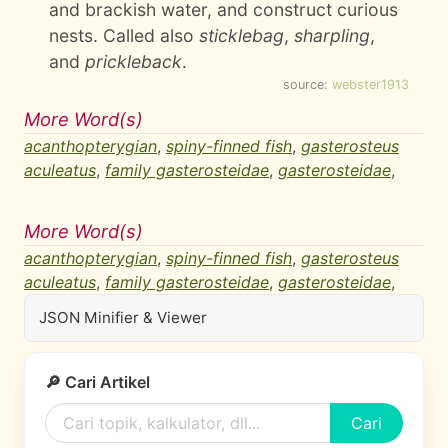
and brackish water, and construct curious
nests. Called also
sticklebag
,
sharpling
,
and
prickleback
.
source:
webster1913
More Word(s)
acanthopterygian
,
spiny-finned fish
,
gasterosteus
aculeatus
,
family gasterosteidae
,
gasterosteidae
,
More Word(s)
acanthopterygian
,
spiny-finned fish
,
gasterosteus
aculeatus
,
family gasterosteidae
,
gasterosteidae
,
JSON Minifier & Viewer
🔎 Cari Artikel
Cari