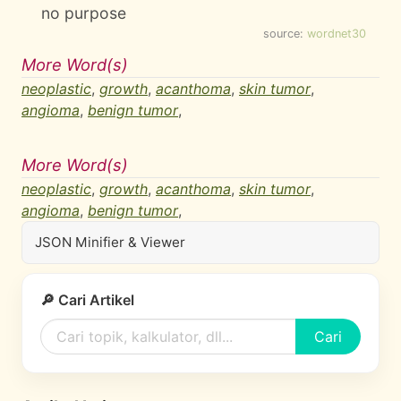
no purpose
source:
wordnet30
More Word(s)
neoplastic
,
growth
,
acanthoma
,
skin tumor
,
angioma
,
benign tumor
,
More Word(s)
neoplastic
,
growth
,
acanthoma
,
skin tumor
,
angioma
,
benign tumor
,
JSON Minifier & Viewer
🔎 Cari Artikel
Cari