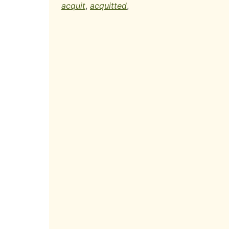
acquit
,
acquitted
,