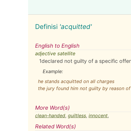
Definisi
'acquitted'
English to English
adjective satellite
1
declared not guilty of a specific offe
Example:
he stands acquitted on all charges
the jury found him not guilty by reason of
More Word(s)
clean-handed
,
guiltless
,
innocent
,
Related Word(s)