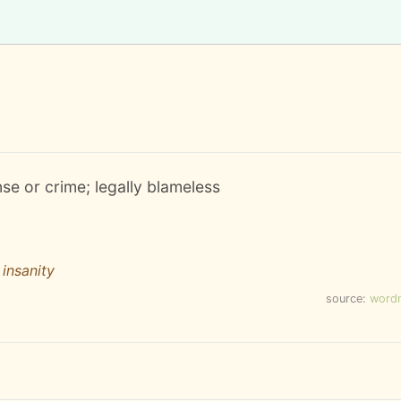
nse or crime; legally blameless
 insanity
source:
word