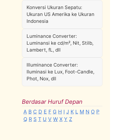
Konversi Ukuran Sepatu:
Ukuran US Amerika ke Ukuran
Indonesia
Luminance Converter:
Luminansi ke cd/m², Nit, Stilb,
Lambert, fL, dll
Illuminance Converter:
Iluminasi ke Lux, Foot-Candle,
Phot, Nox, dll
Berdasar Huruf Depan
A
B
C
D
E
F
G
H
I
J
K
L
M
N
O
P
Q
R
S
T
U
V
W
X
Y
Z