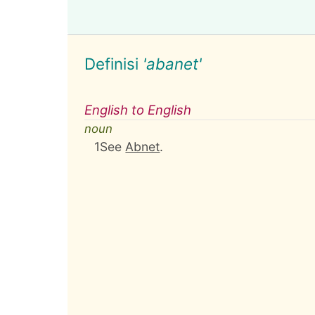
Definisi
'abanet'
English to English
noun
1
See
Abnet
.