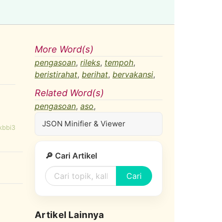
More Word(s)
pengasoan
,
rileks
,
tempoh
,
beristirahat
,
berihat
,
bervakansi
,
Related Word(s)
pengasoan
,
aso
,
JSON Minifier & Viewer
kbbi3
🔎 Cari Artikel
Cari
Artikel Lainnya