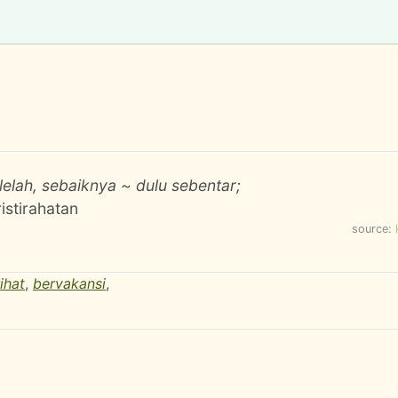
lelah, sebaiknya ~ dulu sebentar;
stirahatan
source:
ihat
,
bervakansi
,