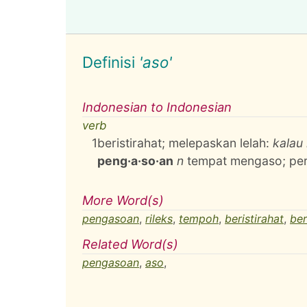
Definisi
'aso'
Indonesian to Indonesian
verb
1
beristirahat; melepaskan lelah:
kalau 
peng·a·so·an
n
tempat mengaso; peri
More Word(s)
pengasoan
,
rileks
,
tempoh
,
beristirahat
,
ber
Related Word(s)
pengasoan
,
aso
,