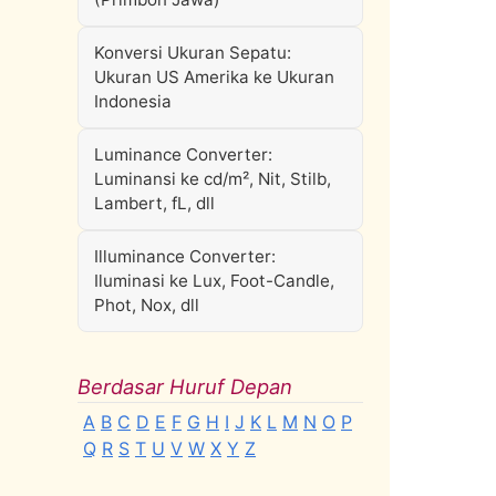
Konversi Ukuran Sepatu:
Ukuran US Amerika ke Ukuran
Indonesia
Luminance Converter:
Luminansi ke cd/m², Nit, Stilb,
Lambert, fL, dll
Illuminance Converter:
Iluminasi ke Lux, Foot-Candle,
Phot, Nox, dll
Berdasar Huruf Depan
A
B
C
D
E
F
G
H
I
J
K
L
M
N
O
P
Q
R
S
T
U
V
W
X
Y
Z