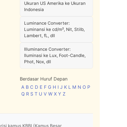
Ukuran US Amerika ke Ukuran
Indonesia
Luminance Converter:
Luminansi ke cd/m², Nit, Stilb,
Lambert, fL, dll
Illuminance Converter:
Iluminasi ke Lux, Foot-Candle,
Phot, Nox, dll
Berdasar Huruf Depan
A
B
C
D
E
F
G
H
I
J
K
L
M
N
O
P
Q
R
S
T
U
V
W
X
Y
Z
erisi kamus KBBI (Kamus Besar