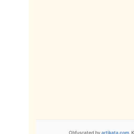
Obfuscated by
artikata.com
. 