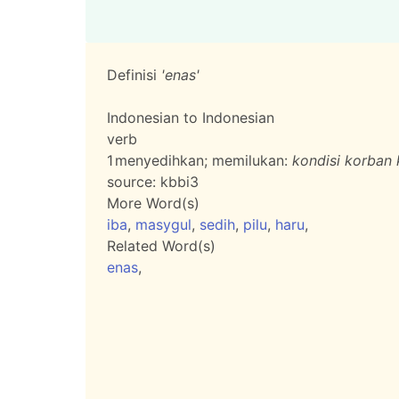
Definisi
'enas'
Indonesian to Indonesian
verb
1
menyedihkan; memilukan:
kondisi korban 
source:
kbbi3
More Word(s)
iba
,
masygul
,
sedih
,
pilu
,
haru
,
Related Word(s)
enas
,