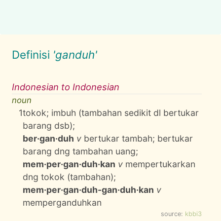
Definisi
'ganduh'
Indonesian to Indonesian
noun
1
tokok; imbuh (tambahan sedikit dl bertukar
barang dsb);
ber·gan·duh
v
bertukar tambah; bertukar
barang dng tambahan uang;
mem·per·gan·duh·kan
v
mempertukarkan
dng tokok (tambahan);
mem·per·gan·duh-gan·duh·kan
v
memperganduhkan
source:
kbbi3