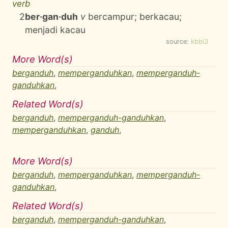
verb
2
ber·gan·duh
v
bercampur; berkacau;
menjadi kacau
source:
kbbi3
More Word(s)
berganduh
,
memperganduhkan
,
memperganduh-
ganduhkan
,
Related Word(s)
berganduh
,
memperganduh-ganduhkan
,
memperganduhkan
,
ganduh
,
More Word(s)
berganduh
,
memperganduhkan
,
memperganduh-
ganduhkan
,
Related Word(s)
berganduh
,
memperganduh-ganduhkan
,