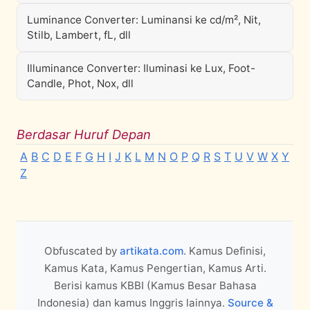
Luminance Converter: Luminansi ke cd/m², Nit,
Stilb, Lambert, fL, dll
Illuminance Converter: Iluminasi ke Lux, Foot-
Candle, Phot, Nox, dll
Berdasar Huruf Depan
A
B
C
D
E
F
G
H
I
J
K
L
M
N
O
P
Q
R
S
T
U
V
W
X
Y
Z
Obfuscated by
artikata.com
. Kamus Definisi,
Kamus Kata, Kamus Pengertian, Kamus Arti.
Berisi kamus KBBI (Kamus Besar Bahasa
Indonesia) dan kamus Inggris lainnya.
Source &