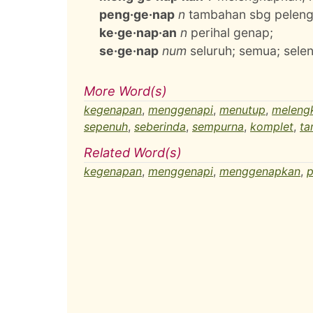
peng·ge·nap
n
tambahan sbg peleng
ke·ge·nap·an
n
perihal genap;
se·ge·nap
num
seluruh; semua; sele
More Word(s)
kegenapan
,
menggenapi
,
menutup
,
meleng
sepenuh
,
seberinda
,
sempurna
,
komplet
,
t
Related Word(s)
kegenapan
,
menggenapi
,
menggenapkan
,