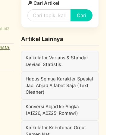
🔎 Cari Artikel
Cari
kbbi3
Artikel Lainnya
esta
,
Kalkulator Varians & Standar
Deviasi Statistik
Hapus Semua Karakter Spesial
Jadi Abjad Alfabet Saja (Text
Cleaner)
Konversi Abjad ke Angka
(A1Z26, A0Z25, Romawi)
Kalkulator Kebutuhan Grout
Semen Nat