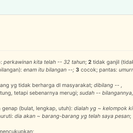
p:
perkawinan kita telah -- 32 tahun
;
2
tidak ganjil (tida
bilangan):
enam itu bilangan --;
3
cocok; pantas:
umur
ang yg tidak berharga dl masyarakat;
dibilang -- ,
tung, tetapi sebenarnya merugi;
sudah -- bilangannya
enap (bulat, lengkap, utuh):
dialah yg ~ kelompok ki
uruti:
dia akan ~ barang-barang yg telah saya pesan
;
mencukupkan;