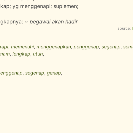
kap; yg menggenapi; suplemen;
ngkapnya: ~
pegawai akan hadir
source:
kapi
,
memenuhi
,
menggenapkan
,
penggenap
,
segenap
,
sem
amam
,
lengkap
,
utuh
,
penggenap
,
segenap
,
genap
,