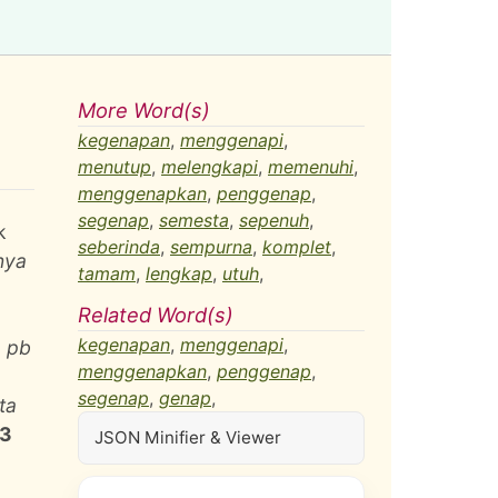
More Word(s)
kegenapan
,
menggenapi
,
menutup
,
melengkapi
,
memenuhi
,
menggenapkan
,
penggenap
,
segenap
,
semesta
,
sepenuh
,
k
seberinda
,
sempurna
,
komplet
,
nya
tamam
,
lengkap
,
utuh
,
Related Word(s)
kegenapan
,
menggenapi
,
, pb
menggenapkan
,
penggenap
,
segenap
,
genap
,
ta
3
JSON Minifier & Viewer