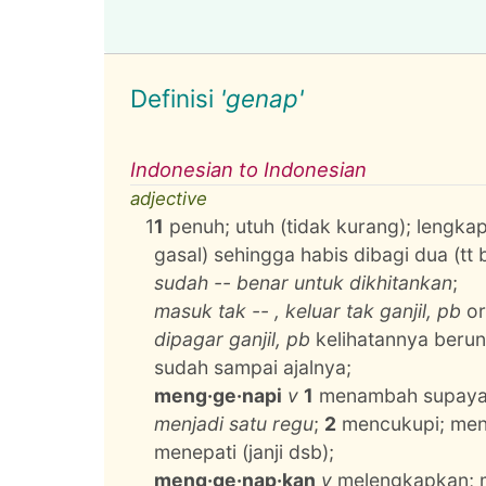
Definisi
'genap'
Indonesian to Indonesian
adjective
1
1
penuh; utuh (tidak kurang); lengka
gasal) sehingga habis dibagi dua (tt 
sudah -- benar untuk dikhitankan
;
masuk tak -- , keluar tak ganjil, pb
or
dipagar ganjil, pb
kelihatannya berun
sudah sampai ajalnya;
meng·ge·napi
v
1
menambah supaya g
menjadi satu regu
;
2
mencukupi; men
menepati (janji dsb);
meng·ge·nap·kan
v
melengkapkan; 