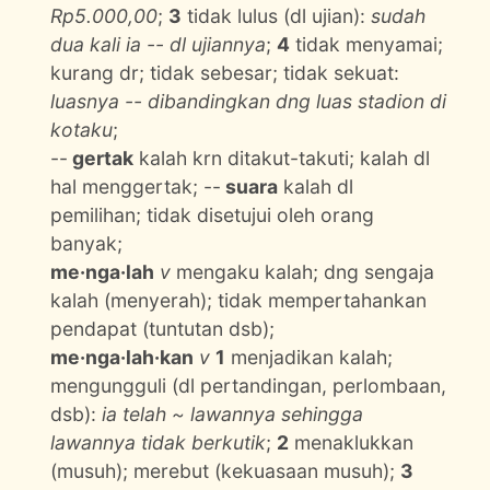
Rp5.000,00
;
3
tidak lulus (dl ujian):
sudah
dua kali ia -- dl ujiannya
;
4
tidak menyamai;
kurang dr; tidak sebesar; tidak sekuat:
luasnya -- dibandingkan dng luas stadion di
kotaku
;
--
gertak
kalah krn ditakut-takuti; kalah dl
hal menggertak; --
suara
kalah dl
pemilihan; tidak disetujui oleh orang
banyak;
me·nga·lah
v
mengaku kalah; dng sengaja
kalah (menyerah); tidak mempertahankan
pendapat (tuntutan dsb);
me·nga·lah·kan
v
1
menjadikan kalah;
mengungguli (dl pertandingan, perlombaan,
dsb):
ia telah ~ lawannya sehingga
lawannya tidak berkutik
;
2
menaklukkan
(musuh); merebut (kekuasaan musuh);
3