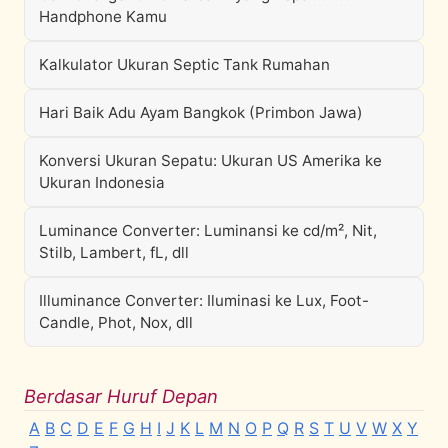
Handphone Kamu
Kalkulator Ukuran Septic Tank Rumahan
Hari Baik Adu Ayam Bangkok (Primbon Jawa)
Konversi Ukuran Sepatu: Ukuran US Amerika ke
Ukuran Indonesia
Luminance Converter: Luminansi ke cd/m², Nit,
Stilb, Lambert, fL, dll
Illuminance Converter: Iluminasi ke Lux, Foot-
Candle, Phot, Nox, dll
Berdasar Huruf Depan
A
B
C
D
E
F
G
H
I
J
K
L
M
N
O
P
Q
R
S
T
U
V
W
X
Y