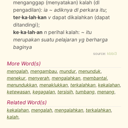
menganggap (menyatakan) kalah (dl
pengadilan):
ia ~ adiknya dl perkara itu
;
ter·ka·lah·kan
v
dapat dikalahkan (dapat
ditandingi);
ke·ka·lah·an
n
perihal kalah: ~
itu
merupakan suatu pelajaran yg berharga
baginya
source:
kbbi3
More Word(s)
mengalah
,
mengambau
,
mundur
,
menunduk
,
menekur
,
menyerah
,
mengalahkan
,
membantai
,
menundukkan
,
menaklukkan
,
terkalahkan
,
kekalahan
,
ketewasan
,
kegagalan
,
tersisih
,
tumbang
,
menang
,
Related Word(s)
kekalahan
,
mengalah
,
mengalahkan
,
terkalahkan
,
kalah
,