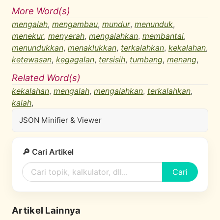
More Word(s)
mengalah
,
mengambau
,
mundur
,
menunduk
,
menekur
,
menyerah
,
mengalahkan
,
membantai
,
menundukkan
,
menaklukkan
,
terkalahkan
,
kekalahan
,
ketewasan
,
kegagalan
,
tersisih
,
tumbang
,
menang
,
Related Word(s)
kekalahan
,
mengalah
,
mengalahkan
,
terkalahkan
,
kalah
,
JSON Minifier & Viewer
🔎 Cari Artikel
Cari
Artikel Lainnya