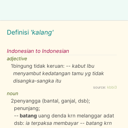
Definisi
'kalang'
Indonesian to Indonesian
adjective
1
bingung tidak keruan: --
kabut Ibu
menyambut kedatangan tamu yg tidak
disangka-sangka itu
source:
kbbi3
noun
2
penyangga (bantal, ganjal, dsb);
penunjang;
--
batang
uang denda krn melanggar adat
dsb:
ia terpaksa membayar -- batang krn