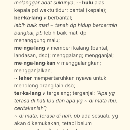
melanggar adat sukunya
; --
hulu
alas
kepala pd waktu tidur; bantal (kepala);
ber·ka·lang
v
berbantal;
lebih baik mati ~ tanah dp hidup bercermin
bangkai, pb
lebih baik mati dp
menanggung malu;
me·nga·lang
v
memberi kalang (bantal,
landasan, dsb); menggalang; mengganjal;
me·nga·lang·kan
v
menggalangkan;
mengganjalkan;
~
leher
mempertaruhkan nyawa untuk
menolong orang lain dsb;
ter·ka·lang
v
tergalang; terganjal:
“Apa yg
terasa di hati Ibu dan apa yg ~ di mata Ibu,
ceritakanlah”;
~
di mata, terasa di hati, pb
ada sesuatu yg
akan dikemukakan, tetapi belum