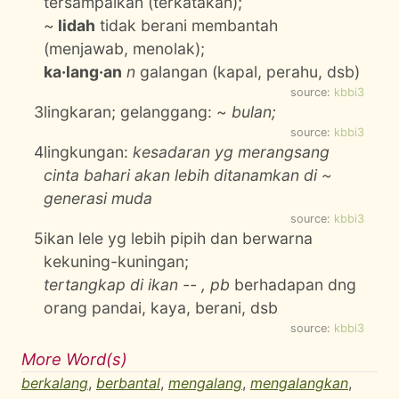
tersampaikan (terkatakan);
~
lidah
tidak berani membantah
(menjawab, menolak);
ka·lang·an
n
galangan (kapal, perahu, dsb)
source:
kbbi3
3
lingkaran; gelanggang: ~
bulan;
source:
kbbi3
4
lingkungan:
kesadaran yg merangsang
cinta bahari akan lebih ditanamkan di ~
generasi muda
source:
kbbi3
5
ikan lele yg lebih pipih dan berwarna
kekuning-kuningan;
tertangkap di ikan -- , pb
berhadapan dng
orang pandai, kaya, berani, dsb
source:
kbbi3
More Word(s)
berkalang
,
berbantal
,
mengalang
,
mengalangkan
,