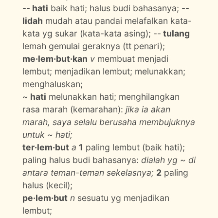
--
hati
baik hati; halus budi bahasanya; --
lidah
mudah atau pandai melafalkan kata-
kata yg sukar (kata-kata asing); --
tulang
lemah gemulai geraknya (tt penari);
me·lem·but·kan
v
membuat menjadi
lembut; menjadikan lembut; melunakkan;
menghaluskan;
~
hati
melunakkan hati; menghilangkan
rasa marah (kemarahan):
jika ia akan
marah, saya selalu berusaha membujuknya
untuk ~ hati;
ter·lem·but
a
1
paling lembut (baik hati);
paling halus budi bahasanya:
dialah yg ~ di
antara teman-teman sekelasnya;
2
paling
halus (kecil);
pe·lem·but
n
sesuatu yg menjadikan
lembut;