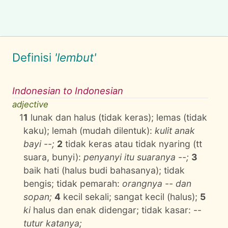
Definisi
'lembut'
Indonesian to Indonesian
adjective
1
1
lunak dan halus (tidak keras); lemas (tidak
kaku); lemah (mudah dilentuk):
kulit anak
bayi --;
2
tidak keras atau tidak nyaring (tt
suara, bunyi):
penyanyi itu suaranya --;
3
baik hati (halus budi bahasanya); tidak
bengis; tidak pemarah:
orangnya -- dan
sopan;
4
kecil sekali; sangat kecil (halus);
5
ki
halus dan enak didengar; tidak kasar: --
tutur katanya;