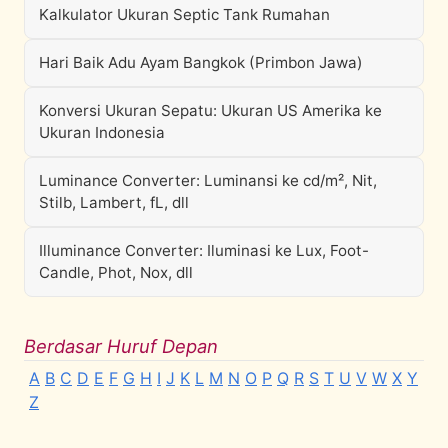
Kalkulator Ukuran Septic Tank Rumahan
Hari Baik Adu Ayam Bangkok (Primbon Jawa)
Konversi Ukuran Sepatu: Ukuran US Amerika ke
Ukuran Indonesia
Luminance Converter: Luminansi ke cd/m², Nit,
Stilb, Lambert, fL, dll
Illuminance Converter: Iluminasi ke Lux, Foot-
Candle, Phot, Nox, dll
Berdasar Huruf Depan
A
B
C
D
E
F
G
H
I
J
K
L
M
N
O
P
Q
R
S
T
U
V
W
X
Y
Z