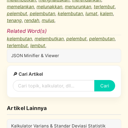
memelankan
,
melunakkan
,
menurunkan
,
terlembut
,
pelembut
,
pelembutan
,
kelembutan
,
lumat
,
kalem
,
tenang
,
rendah
,
mulus
,
Related Word(s)
kelembutan
,
melembutkan
,
pelembut
,
pelembutan
,
terlembut
,
lembut
,
JSON Minifier & Viewer
🔎 Cari Artikel
Cari
Artikel Lainnya
Kalkulator Varians & Standar Deviasi Statistik