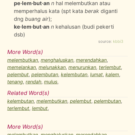
pe·lem·but·an
n
hal melembutkan atau
memperhalus kata (spt kata
berak
diganti
dng
buang air
);
ke·lem·but·an
n
kehalusan (budi pekerti
dsb)
source:
kbbi3
More Word(s)
melembutkan
,
menghaluskan
,
merendahkan
,
memelankan
,
melunakkan
,
menurunkan
,
terlembut
,
pelembut
,
pelembutan
,
kelembutan
,
lumat
,
kalem
,
tenang
,
rendah
,
mulus
,
Related Word(s)
kelembutan
,
melembutkan
,
pelembut
,
pelembutan
,
terlembut
,
lembut
,
More Word(s)
melembutkan
,
menghaluskan
,
merendahkan
,