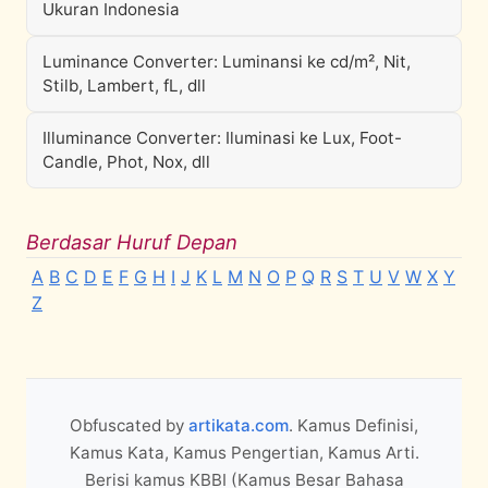
Ukuran Indonesia
Luminance Converter: Luminansi ke cd/m², Nit,
Stilb, Lambert, fL, dll
Illuminance Converter: Iluminasi ke Lux, Foot-
Candle, Phot, Nox, dll
Berdasar Huruf Depan
A
B
C
D
E
F
G
H
I
J
K
L
M
N
O
P
Q
R
S
T
U
V
W
X
Y
Z
Obfuscated by
artikata.com
. Kamus Definisi,
Kamus Kata, Kamus Pengertian, Kamus Arti.
Berisi kamus KBBI (Kamus Besar Bahasa