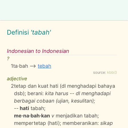
Definisi
'tabah'
Indonesian to Indonesian
?
1
ta·bah -->
tebah
source:
kbbi3
adjective
2
tetap dan kuat hati (dl menghadapi bahaya
dsb); berani:
kita harus -- dl menghadapi
berbagai cobaan (ujian, kesulitan);
--
hati
tabah;
me·na·bah·kan
v
menjadikan tabah;
mempertetap (hati); memberanikan:
sikap