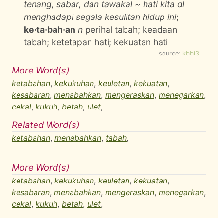
tenang, sabar, dan tawakal ~ hati kita dl
menghadapi segala kesulitan hidup ini
;
ke·ta·bah·an
n
perihal tabah; keadaan
tabah; ketetapan hati; kekuatan hati
source:
kbbi3
More Word(s)
ketabahan
,
kekukuhan
,
keuletan
,
kekuatan
,
kesabaran
,
menabahkan
,
mengeraskan
,
menegarkan
,
cekal
,
kukuh
,
betah
,
ulet
,
Related Word(s)
ketabahan
,
menabahkan
,
tabah
,
More Word(s)
ketabahan
,
kekukuhan
,
keuletan
,
kekuatan
,
kesabaran
,
menabahkan
,
mengeraskan
,
menegarkan
,
cekal
,
kukuh
,
betah
,
ulet
,