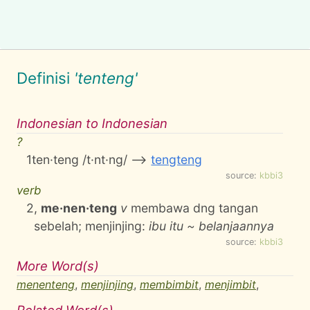
Definisi
'tenteng'
Indonesian to Indonesian
?
1
ten·teng /t·nt·ng/ -->
tengteng
source:
kbbi3
verb
2
,
me·nen·teng
v
membawa dng tangan
sebelah; menjinjing:
ibu itu ~ belanjaannya
source:
kbbi3
More Word(s)
menenteng
,
menjinjing
,
membimbit
,
menjimbit
,