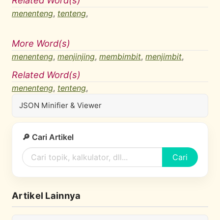
Related Word(s)
menenteng
,
tenteng
,
More Word(s)
menenteng
,
menjinjing
,
membimbit
,
menjimbit
,
Related Word(s)
menenteng
,
tenteng
,
JSON Minifier & Viewer
🔎 Cari Artikel
Cari
Artikel Lainnya