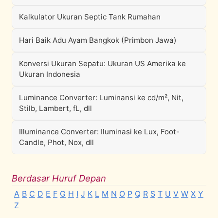
Kalkulator Ukuran Septic Tank Rumahan
Hari Baik Adu Ayam Bangkok (Primbon Jawa)
Konversi Ukuran Sepatu: Ukuran US Amerika ke
Ukuran Indonesia
Luminance Converter: Luminansi ke cd/m², Nit,
Stilb, Lambert, fL, dll
Illuminance Converter: Iluminasi ke Lux, Foot-
Candle, Phot, Nox, dll
Berdasar Huruf Depan
A
B
C
D
E
F
G
H
I
J
K
L
M
N
O
P
Q
R
S
T
U
V
W
X
Y
Z