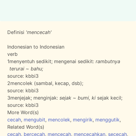
Definisi
'mencecah'
Indonesian to Indonesian
verb
1
menyentuh sedikit; mengenai sedikit:
rambutnya
terurai ~ bahu;
source:
kbbi3
2
mencolek (sambal, kecap, dsb);
source:
kbbi3
3
menjejak; menginjak:
sejak ~ bumi, ki
sejak kecil;
source:
kbbi3
More Word(s)
cecah
,
mengubit
,
mencolek
,
mengirik
,
menggutik
,
Related Word(s)
cecah
,
bercecah
,
mencecah
,
mencecahkan
,
sececah
,