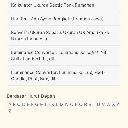
Kalkulator Ukuran Septic Tank Rumahan
Hari Baik Adu Ayam Bangkok (Primbon Jawa)
Konversi Ukuran Sepatu: Ukuran US Amerika ke
Ukuran Indonesia
Luminance Converter: Luminansi ke cd/m², Nit,
Stilb, Lambert, fL, dll
Illuminance Converter: Iluminasi ke Lux, Foot-
Candle, Phot, Nox, dll
Berdasar Huruf Depan
A
B
C
D
E
F
G
H
I
J
K
L
M
N
O
P
Q
R
S
T
U
V
W
X
Y
Z