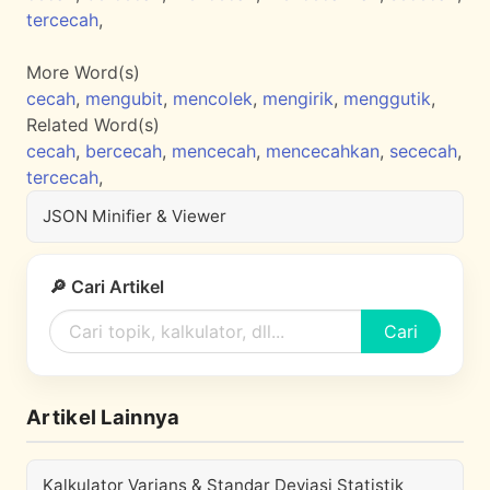
tercecah
,
More Word(s)
cecah
,
mengubit
,
mencolek
,
mengirik
,
menggutik
,
Related Word(s)
cecah
,
bercecah
,
mencecah
,
mencecahkan
,
sececah
,
tercecah
,
JSON Minifier & Viewer
🔎 Cari Artikel
Cari
Artikel Lainnya
Kalkulator Varians & Standar Deviasi Statistik