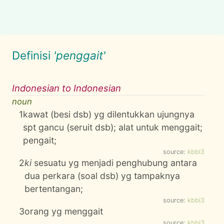
Definisi
'penggait'
Indonesian to Indonesian
noun
1
kawat (besi dsb) yg dilentukkan ujungnya
spt gancu (seruit dsb); alat untuk menggait;
pengait;
source:
kbbi3
2
ki
sesuatu yg menjadi penghubung antara
dua perkara (soal dsb) yg tampaknya
bertentangan;
source:
kbbi3
3
orang yg menggait
source:
kbbi3