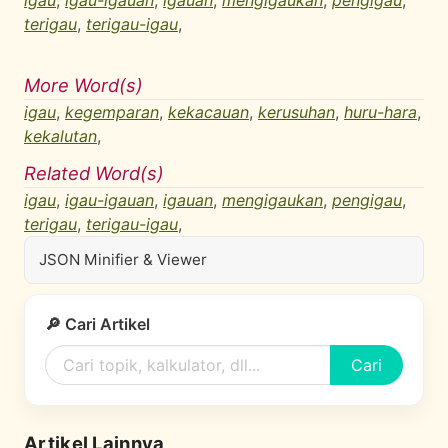
igau
,
igau-igauan
,
igauan
,
mengigaukan
,
pengigau
,
terigau
,
terigau-igau
,
More Word(s)
igau
,
kegemparan
,
kekacauan
,
kerusuhan
,
huru-hara
,
kekalutan
,
Related Word(s)
igau
,
igau-igauan
,
igauan
,
mengigaukan
,
pengigau
,
terigau
,
terigau-igau
,
JSON Minifier & Viewer
🔎 Cari Artikel
Cari
Artikel Lainnya