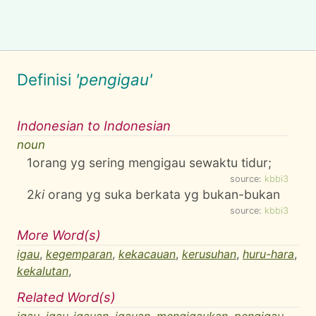
Definisi
'pengigau'
Indonesian to Indonesian
noun
1
orang yg sering mengigau sewaktu tidur;
source:
kbbi3
2
ki
orang yg suka berkata yg bukan-bukan
source:
kbbi3
More Word(s)
igau
,
kegemparan
,
kekacauan
,
kerusuhan
,
huru-hara
,
kekalutan
,
Related Word(s)