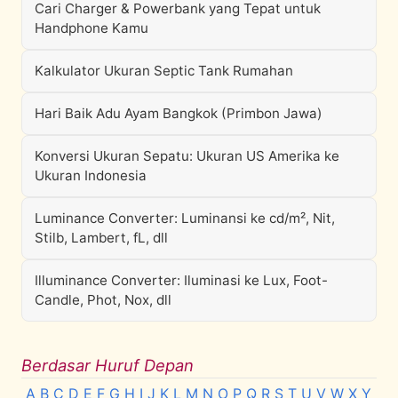
Cari Charger & Powerbank yang Tepat untuk
Handphone Kamu
Kalkulator Ukuran Septic Tank Rumahan
Hari Baik Adu Ayam Bangkok (Primbon Jawa)
Konversi Ukuran Sepatu: Ukuran US Amerika ke
Ukuran Indonesia
Luminance Converter: Luminansi ke cd/m², Nit,
Stilb, Lambert, fL, dll
Illuminance Converter: Iluminasi ke Lux, Foot-
Candle, Phot, Nox, dll
Berdasar Huruf Depan
A
B
C
D
E
F
G
H
I
J
K
L
M
N
O
P
Q
R
S
T
U
V
W
X
Y