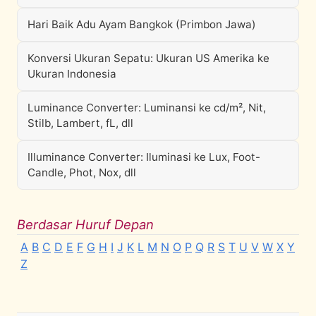
Hari Baik Adu Ayam Bangkok (Primbon Jawa)
Konversi Ukuran Sepatu: Ukuran US Amerika ke
Ukuran Indonesia
Luminance Converter: Luminansi ke cd/m², Nit,
Stilb, Lambert, fL, dll
Illuminance Converter: Iluminasi ke Lux, Foot-
Candle, Phot, Nox, dll
Berdasar Huruf Depan
A
B
C
D
E
F
G
H
I
J
K
L
M
N
O
P
Q
R
S
T
U
V
W
X
Y
Z