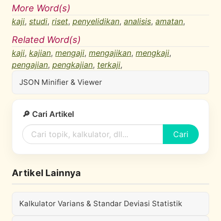
More Word(s)
kaji
,
studi
,
riset
,
penyelidikan
,
analisis
,
amatan
,
Related Word(s)
kaji
,
kajian
,
mengaji
,
mengajikan
,
mengkaji
,
pengajian
,
pengkajian
,
terkaji
,
JSON Minifier & Viewer
🔎 Cari Artikel
Cari
Artikel Lainnya
Kalkulator Varians & Standar Deviasi Statistik