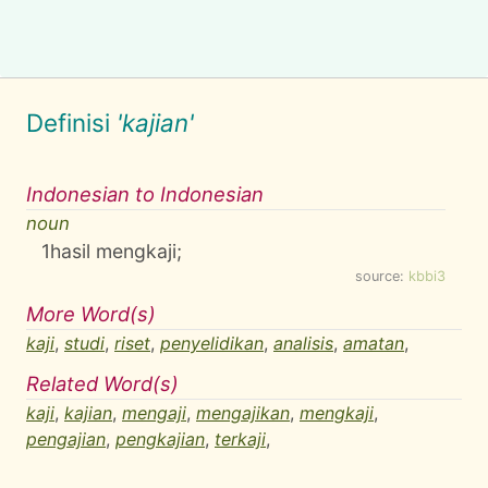
Definisi
'kajian'
Indonesian to Indonesian
noun
1
hasil mengkaji;
source:
kbbi3
More Word(s)
kaji
,
studi
,
riset
,
penyelidikan
,
analisis
,
amatan
,
Related Word(s)
kaji
,
kajian
,
mengaji
,
mengajikan
,
mengkaji
,
pengajian
,
pengkajian
,
terkaji
,