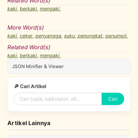
Related Word(s)
kaki
,
berkaki
,
mengaki
,
More Word(s)
kaki
,
ceker
,
penyangga
,
suku
,
penongkat
,
penumpil
,
Related Word(s)
kaki
,
berkaki
,
mengaki
,
JSON Minifier & Viewer
🔎 Cari Artikel
Cari
Artikel Lainnya