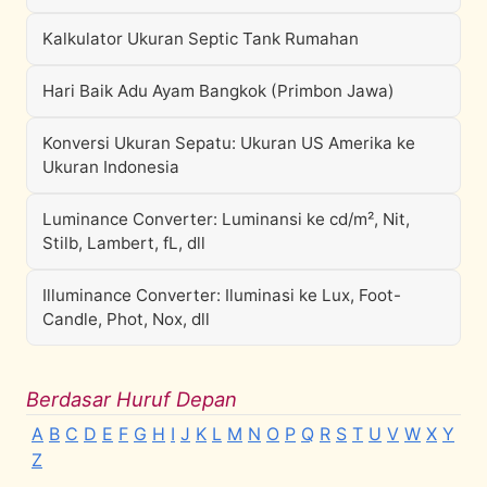
Kalkulator Ukuran Septic Tank Rumahan
Hari Baik Adu Ayam Bangkok (Primbon Jawa)
Konversi Ukuran Sepatu: Ukuran US Amerika ke
Ukuran Indonesia
Luminance Converter: Luminansi ke cd/m², Nit,
Stilb, Lambert, fL, dll
Illuminance Converter: Iluminasi ke Lux, Foot-
Candle, Phot, Nox, dll
Berdasar Huruf Depan
A
B
C
D
E
F
G
H
I
J
K
L
M
N
O
P
Q
R
S
T
U
V
W
X
Y
Z