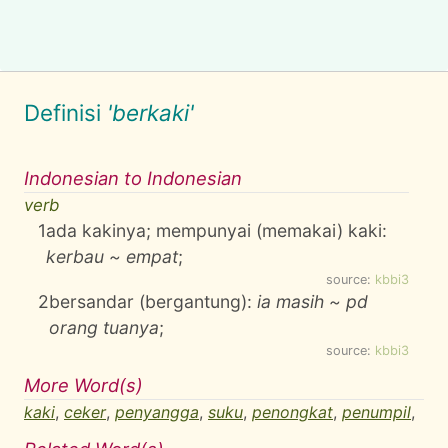
Definisi
'berkaki'
Indonesian to Indonesian
verb
1
ada kakinya; mempunyai (memakai) kaki:
kerbau ~ empat
;
source:
kbbi3
2
bersandar (bergantung):
ia masih ~ pd
orang tuanya
;
source:
kbbi3
More Word(s)
kaki
,
ceker
,
penyangga
,
suku
,
penongkat
,
penumpil
,