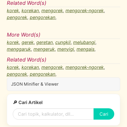
Related Word(s)
korek
,
korekan
,
mengorek
,
mengorek-ngorek
,
pengorek
,
pengorekan
,
More Word(s)
korek
,
gerek
,
geretan
,
cungkil
,
melubangi
,
menggaruk
,
mengeruk
,
menyigi
,
mengais
,
Related Word(s)
korek
,
korekan
,
mengorek
,
mengorek-ngorek
,
pengorek
,
pengorekan
,
JSON Minifier & Viewer
🔎 Cari Artikel
Cari