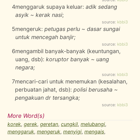
4
menggaruk supaya keluar:
adik sedang
asyik ~ kerak nasi
;
source:
kbbi3
5
mengeruk:
petugas perlu ~ dasar sungai
untuk mencegah banjir;
source:
kbbi3
6
mengambil banyak-banyak (keuntungan,
uang, dsb):
koruptor banyak ~ uang
negara;
source:
kbbi3
7
mencari-cari untuk menemukan (kesalahan,
perbuatan jahat, dsb):
polisi berusaha ~
pengakuan dr tersangka;
source:
kbbi3
More Word(s)
korek
,
gerek
,
geretan
,
cungkil
,
melubangi
,
menggaruk
,
mengeruk
,
menyigi
,
mengais
,