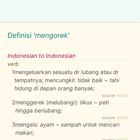
Definisi
'mengorek'
Indonesian to Indonesian
verb
1
mengeluarkan sesuatu dr lubang atau dr
tempatnya; mencungkil:
tidak baik ~ tahi
hidung di depan orang banyak;
source:
kbbi3
2
menggerek (melubangi):
tikus ~ peti
hingga berlubang;
source:
kbbi3
3
mengais:
ayam ~ sampah untuk mencari
makan
;
source:
kbbi3