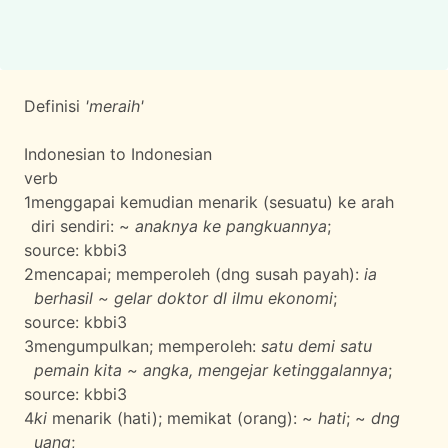
Definisi
'meraih'
Indonesian to Indonesian
verb
1
menggapai kemudian menarik (sesuatu) ke arah
diri sendiri: ~
anaknya ke pangkuannya
;
source:
kbbi3
2
mencapai; memperoleh (dng susah payah):
ia
berhasil ~ gelar doktor dl ilmu ekonomi
;
source:
kbbi3
3
mengumpulkan; memperoleh:
satu demi satu
pemain kita ~ angka, mengejar ketinggalannya
;
source:
kbbi3
4
ki
menarik (hati); memikat (orang): ~
hati
; ~
dng
uang
;