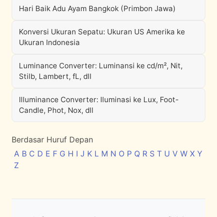
Hari Baik Adu Ayam Bangkok (Primbon Jawa)
Konversi Ukuran Sepatu: Ukuran US Amerika ke
Ukuran Indonesia
Luminance Converter: Luminansi ke cd/m², Nit,
Stilb, Lambert, fL, dll
Illuminance Converter: Iluminasi ke Lux, Foot-
Candle, Phot, Nox, dll
Berdasar Huruf Depan
A
B
C
D
E
F
G
H
I
J
K
L
M
N
O
P
Q
R
S
T
U
V
W
X
Y
Z