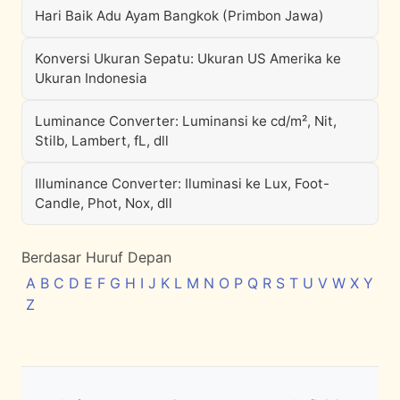
Hari Baik Adu Ayam Bangkok (Primbon Jawa)
Konversi Ukuran Sepatu: Ukuran US Amerika ke
Ukuran Indonesia
Luminance Converter: Luminansi ke cd/m², Nit,
Stilb, Lambert, fL, dll
Illuminance Converter: Iluminasi ke Lux, Foot-
Candle, Phot, Nox, dll
Berdasar Huruf Depan
A
B
C
D
E
F
G
H
I
J
K
L
M
N
O
P
Q
R
S
T
U
V
W
X
Y
Z