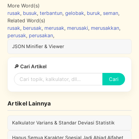
More Word(s)
rusak
,
busuk
,
terbantun
,
gelobak
,
buruk
,
seman
,
Related Word(s)
rusak
,
berusak
,
merusak
,
merusaki
,
merusakkan
,
perusak
,
perusakan
,
JSON Minifier & Viewer
🔎 Cari Artikel
Cari
Artikel Lainnya
Kalkulator Varians & Standar Deviasi Statistik
Hapus Semua Karakter Spesial Jadi Abjad Alfabet