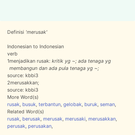
Definisi
'merusak'
Indonesian to Indonesian
verb
1
menjadikan rusak:
kritik yg ~; ada tenaga yg
membangun dan ada pula tenaga yg ~;
source:
kbbi3
2
merusakkan;
source:
kbbi3
More Word(s)
rusak
,
busuk
,
terbantun
,
gelobak
,
buruk
,
seman
,
Related Word(s)
rusak
,
berusak
,
merusak
,
merusaki
,
merusakkan
,
perusak
,
perusakan
,