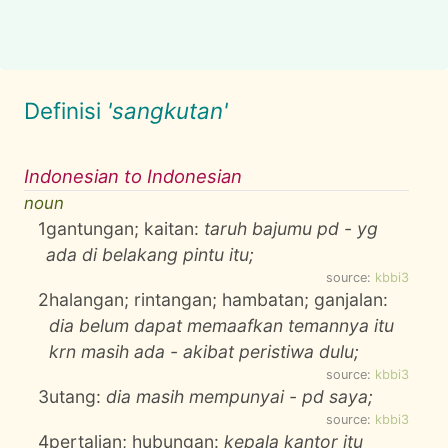
Definisi
'sangkutan'
Indonesian to Indonesian
noun
1
gantungan; kaitan:
taruh bajumu pd - yg
ada di belakang pintu itu;
source:
kbbi3
2
halangan; rintangan; hambatan; ganjalan:
dia belum dapat memaafkan temannya itu
krn masih ada - akibat peristiwa dulu;
source:
kbbi3
3
utang:
dia masih mempunyai - pd saya;
source:
kbbi3
4
pertalian; hubungan:
kepala kantor itu