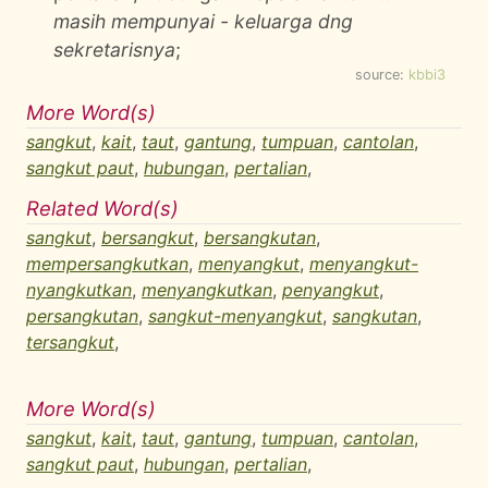
masih mempunyai - keluarga dng
sekretarisnya
;
source:
kbbi3
More Word(s)
sangkut
,
kait
,
taut
,
gantung
,
tumpuan
,
cantolan
,
sangkut paut
,
hubungan
,
pertalian
,
Related Word(s)
sangkut
,
bersangkut
,
bersangkutan
,
mempersangkutkan
,
menyangkut
,
menyangkut-
nyangkutkan
,
menyangkutkan
,
penyangkut
,
persangkutan
,
sangkut-menyangkut
,
sangkutan
,
tersangkut
,
More Word(s)
sangkut
,
kait
,
taut
,
gantung
,
tumpuan
,
cantolan
,
sangkut paut
,
hubungan
,
pertalian
,