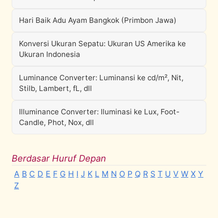
Hari Baik Adu Ayam Bangkok (Primbon Jawa)
Konversi Ukuran Sepatu: Ukuran US Amerika ke
Ukuran Indonesia
Luminance Converter: Luminansi ke cd/m², Nit,
Stilb, Lambert, fL, dll
Illuminance Converter: Iluminasi ke Lux, Foot-
Candle, Phot, Nox, dll
Berdasar Huruf Depan
A
B
C
D
E
F
G
H
I
J
K
L
M
N
O
P
Q
R
S
T
U
V
W
X
Y
Z