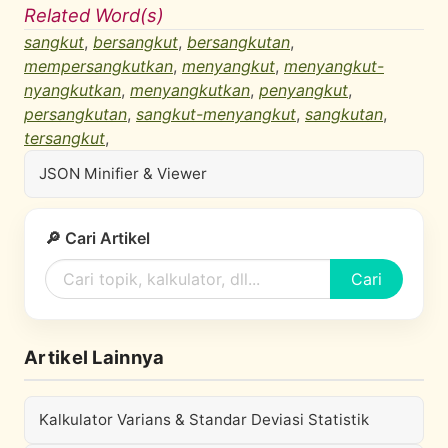
Related Word(s)
sangkut
,
bersangkut
,
bersangkutan
,
mempersangkutkan
,
menyangkut
,
menyangkut-
nyangkutkan
,
menyangkutkan
,
penyangkut
,
persangkutan
,
sangkut-menyangkut
,
sangkutan
,
tersangkut
,
JSON Minifier & Viewer
🔎 Cari Artikel
Cari
Artikel Lainnya
Kalkulator Varians & Standar Deviasi Statistik