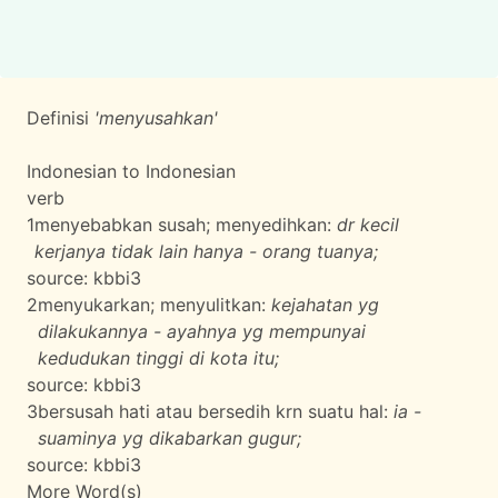
Definisi
'menyusahkan'
Indonesian to Indonesian
verb
1
menyebabkan susah; menyedihkan:
dr kecil
kerjanya tidak lain hanya - orang tuanya;
source:
kbbi3
2
menyukarkan; menyulitkan:
kejahatan yg
dilakukannya - ayahnya yg mempunyai
kedudukan tinggi di kota itu;
source:
kbbi3
3
bersusah hati atau bersedih krn suatu hal:
ia -
suaminya yg dikabarkan gugur;
source:
kbbi3
More Word(s)