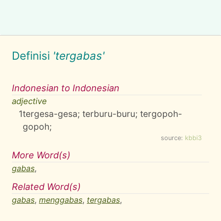
Definisi
'tergabas'
Indonesian to Indonesian
adjective
1
tergesa-gesa; terburu-buru; tergopoh-
gopoh;
source:
kbbi3
More Word(s)
gabas
,
Related Word(s)
gabas
,
menggabas
,
tergabas
,