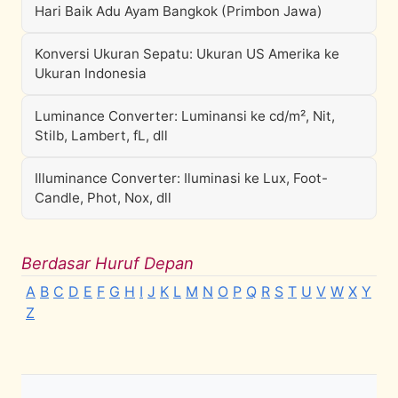
Hari Baik Adu Ayam Bangkok (Primbon Jawa)
Konversi Ukuran Sepatu: Ukuran US Amerika ke
Ukuran Indonesia
Luminance Converter: Luminansi ke cd/m², Nit,
Stilb, Lambert, fL, dll
Illuminance Converter: Iluminasi ke Lux, Foot-
Candle, Phot, Nox, dll
Berdasar Huruf Depan
A
B
C
D
E
F
G
H
I
J
K
L
M
N
O
P
Q
R
S
T
U
V
W
X
Y
Z