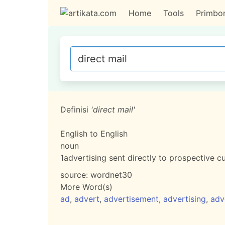
Home
Tools
Primbo
Definisi
'direct mail'
English to English
noun
1
advertising sent directly to prospective c
source:
wordnet30
More Word(s)
ad
,
advert
,
advertisement
,
advertising
,
adv