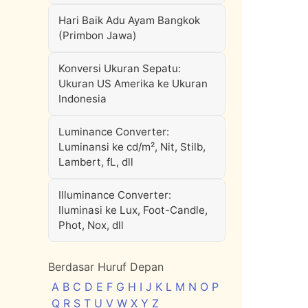
Hari Baik Adu Ayam Bangkok
(Primbon Jawa)
Konversi Ukuran Sepatu:
Ukuran US Amerika ke Ukuran
Indonesia
Luminance Converter:
Luminansi ke cd/m², Nit, Stilb,
Lambert, fL, dll
Illuminance Converter:
Iluminasi ke Lux, Foot-Candle,
Phot, Nox, dll
Berdasar Huruf Depan
A
B
C
D
E
F
G
H
I
J
K
L
M
N
O
P
Q
R
S
T
U
V
W
X
Y
Z