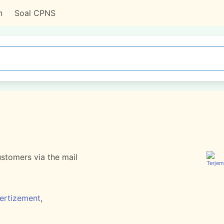
n
Soal CPNS
ustomers via the mail
ertizement
,