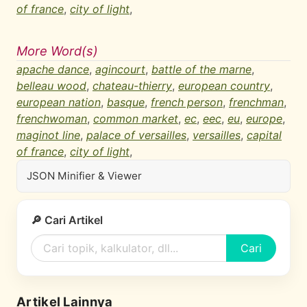
of france
,
city of light
,
More Word(s)
apache dance
,
agincourt
,
battle of the marne
,
belleau wood
,
chateau-thierry
,
european country
,
european nation
,
basque
,
french person
,
frenchman
,
frenchwoman
,
common market
,
ec
,
eec
,
eu
,
europe
,
maginot line
,
palace of versailles
,
versailles
,
capital
of france
,
city of light
,
JSON Minifier & Viewer
🔎 Cari Artikel
Cari
Artikel Lainnya