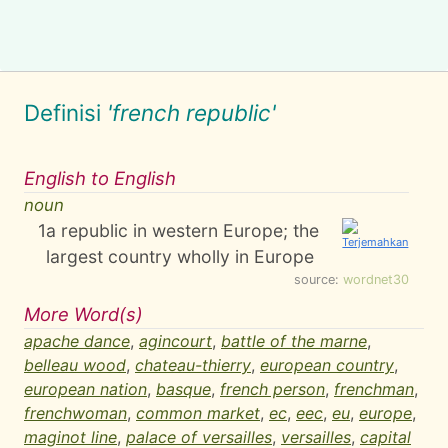
Definisi
'french republic'
English to English
noun
1
a republic in western Europe; the
largest country wholly in Europe
source:
wordnet30
More Word(s)
apache dance
,
agincourt
,
battle of the marne
,
belleau wood
,
chateau-thierry
,
european country
,
european nation
,
basque
,
french person
,
frenchman
,
frenchwoman
,
common market
,
ec
,
eec
,
eu
,
europe
,
maginot line
,
palace of versailles
,
versailles
,
capital