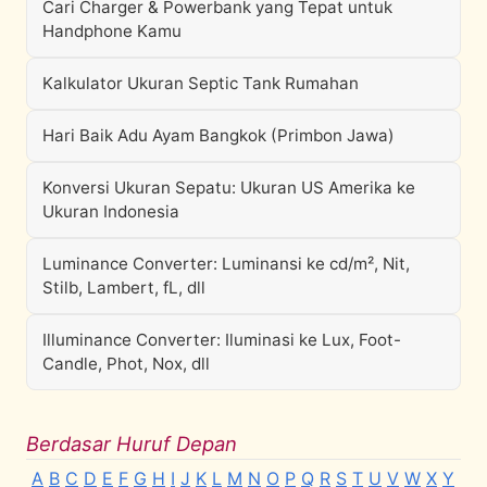
Cari Charger & Powerbank yang Tepat untuk
Handphone Kamu
Kalkulator Ukuran Septic Tank Rumahan
Hari Baik Adu Ayam Bangkok (Primbon Jawa)
Konversi Ukuran Sepatu: Ukuran US Amerika ke
Ukuran Indonesia
Luminance Converter: Luminansi ke cd/m², Nit,
Stilb, Lambert, fL, dll
Illuminance Converter: Iluminasi ke Lux, Foot-
Candle, Phot, Nox, dll
Berdasar Huruf Depan
A
B
C
D
E
F
G
H
I
J
K
L
M
N
O
P
Q
R
S
T
U
V
W
X
Y