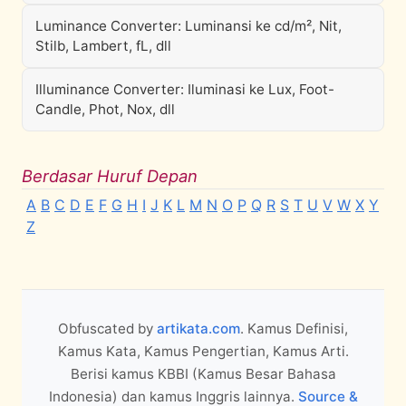
Luminance Converter: Luminansi ke cd/m², Nit,
Stilb, Lambert, fL, dll
Illuminance Converter: Iluminasi ke Lux, Foot-
Candle, Phot, Nox, dll
Berdasar Huruf Depan
A
B
C
D
E
F
G
H
I
J
K
L
M
N
O
P
Q
R
S
T
U
V
W
X
Y
Z
Obfuscated by
artikata.com
. Kamus Definisi,
Kamus Kata, Kamus Pengertian, Kamus Arti.
Berisi kamus KBBI (Kamus Besar Bahasa
Indonesia) dan kamus Inggris lainnya.
Source &