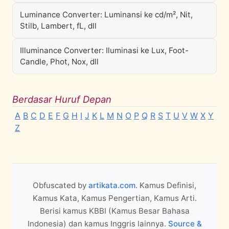
Luminance Converter: Luminansi ke cd/m², Nit,
Stilb, Lambert, fL, dll
Illuminance Converter: Iluminasi ke Lux, Foot-
Candle, Phot, Nox, dll
Berdasar Huruf Depan
A
B
C
D
E
F
G
H
I
J
K
L
M
N
O
P
Q
R
S
T
U
V
W
X
Y
Z
Obfuscated by
artikata.com
. Kamus Definisi,
Kamus Kata, Kamus Pengertian, Kamus Arti.
Berisi kamus KBBI (Kamus Besar Bahasa
Indonesia) dan kamus Inggris lainnya.
Source &