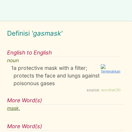
Definisi
'gasmask'
English to English
noun
1
a protective mask with a filter;
protects the face and lungs against
poisonous gases
source:
wordnet30
More Word(s)
mask
,
More Word(s)