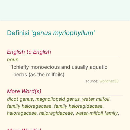
Definisi
'genus myriophyllum'
English to English
noun
1
chiefly monoecious and usually aquatic
herbs (as the milfoils)
source:
wordnet30
More Word(s)
dicot genus
,
magnoliopsid genus
,
water milfoil
,
family haloragaceae
,
family haloragidaceae
,
haloragaceae
,
haloragidaceae
,
water-milfoil family
,