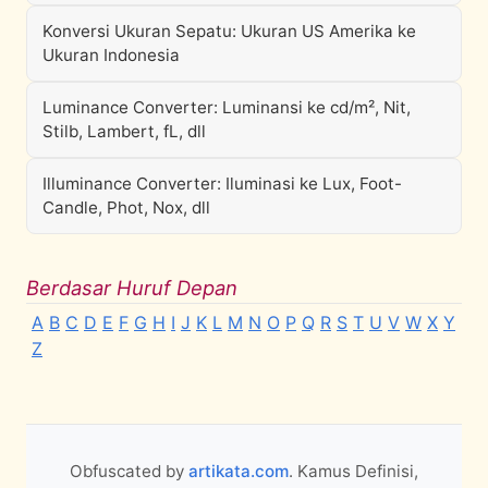
Konversi Ukuran Sepatu: Ukuran US Amerika ke
Ukuran Indonesia
Luminance Converter: Luminansi ke cd/m², Nit,
Stilb, Lambert, fL, dll
Illuminance Converter: Iluminasi ke Lux, Foot-
Candle, Phot, Nox, dll
Berdasar Huruf Depan
A
B
C
D
E
F
G
H
I
J
K
L
M
N
O
P
Q
R
S
T
U
V
W
X
Y
Z
Obfuscated by
artikata.com
. Kamus Definisi,