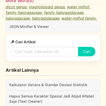
More Word(s)
dicot genus
,
magnoliopsid genus
,
water milfoil
,
family haloragaceae
,
family haloragidaceae
,
haloragaceae
,
haloragidaceae
,
water-milfoil family
,
JSON Minifier & Viewer
🔎 Cari Artikel
Cari
Artikel Lainnya
Kalkulator Varians & Standar Deviasi Statistik
Hapus Semua Karakter Spesial Jadi Abjad Alfabet
Saja (Text Cleaner)