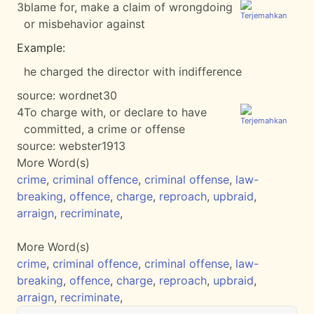
3
blame for, make a claim of wrongdoing
or misbehavior against
Example:
he charged the director with indifference
source:
wordnet30
4
To charge with, or declare to have
committed, a crime or offense
source:
webster1913
More Word(s)
crime
,
criminal offence
,
criminal offense
,
law-
breaking
,
offence
,
charge
,
reproach
,
upbraid
,
arraign
,
recriminate
,
More Word(s)
crime
,
criminal offence
,
criminal offense
,
law-
breaking
,
offence
,
charge
,
reproach
,
upbraid
,
arraign
,
recriminate
,