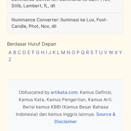
Stilb, Lambert, fL, dll
Illuminance Converter: Iluminasi ke Lux, Foot-
Candle, Phot, Nox, dll
Berdasar Huruf Depan
A
B
C
D
E
F
G
H
I
J
K
L
M
N
O
P
Q
R
S
T
U
V
W
X
Y
Z
Obfuscated by
artikata.com
. Kamus Definisi,
Kamus Kata, Kamus Pengertian, Kamus Arti.
Berisi kamus KBBI (Kamus Besar Bahasa
Indonesia) dan kamus Inggris lainnya.
Source &
Disclaimer