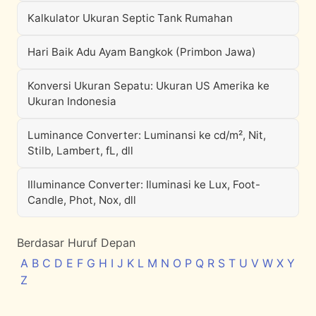
Kalkulator Ukuran Septic Tank Rumahan
Hari Baik Adu Ayam Bangkok (Primbon Jawa)
Konversi Ukuran Sepatu: Ukuran US Amerika ke
Ukuran Indonesia
Luminance Converter: Luminansi ke cd/m², Nit,
Stilb, Lambert, fL, dll
Illuminance Converter: Iluminasi ke Lux, Foot-
Candle, Phot, Nox, dll
Berdasar Huruf Depan
A
B
C
D
E
F
G
H
I
J
K
L
M
N
O
P
Q
R
S
T
U
V
W
X
Y
Z