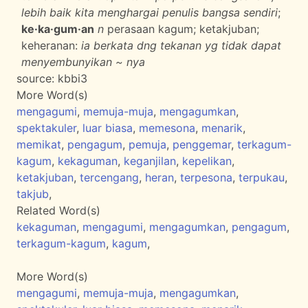
lebih baik kita menghargai penulis bangsa sendiri
;
ke·ka·gum·an
n
perasaan kagum; ketakjuban;
keheranan:
ia berkata dng tekanan yg tidak dapat
menyembunyikan ~ nya
source:
kbbi3
More Word(s)
mengagumi
,
memuja-muja
,
mengagumkan
,
spektakuler
,
luar biasa
,
memesona
,
menarik
,
memikat
,
pengagum
,
pemuja
,
penggemar
,
terkagum-
kagum
,
kekaguman
,
keganjilan
,
kepelikan
,
ketakjuban
,
tercengang
,
heran
,
terpesona
,
terpukau
,
takjub
,
Related Word(s)
kekaguman
,
mengagumi
,
mengagumkan
,
pengagum
,
terkagum-kagum
,
kagum
,
More Word(s)
mengagumi
,
memuja-muja
,
mengagumkan
,