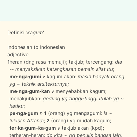
Definisi
'kagum'
Indonesian to Indonesian
adjective
1
heran (dng rasa memuji); takjub; tercengang:
dia
-- menyaksikan ketangkasan pemain silat itu
;
me·nga·gumi
v
kagum akan:
masih banyak orang
yg ~ teknik arsitekturnya;
me·nga·gum·kan
v
menyebabkan kagum;
menakjubkan:
gedung yg tinggi-tinggi itulah yg ~
hatiku
;
pe·nga·gum
n
1
(orang) yg mengagumi:
ia ~
lukisan Affandi
;
2
(orang) yg mudah kagum;
ter·ka·gum-ka·gum
v
takjub akan (kpd);
terheran-heran:
dp kita ~ pd penulis bangsa lain,