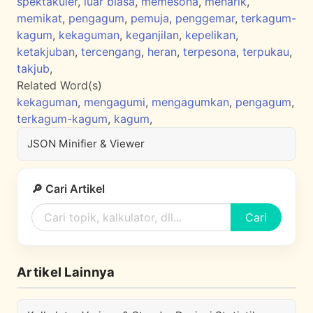
spektakuler
,
luar biasa
,
memesona
,
menarik
,
memikat
,
pengagum
,
pemuja
,
penggemar
,
terkagum-
kagum
,
kekaguman
,
keganjilan
,
kepelikan
,
ketakjuban
,
tercengang
,
heran
,
terpesona
,
terpukau
,
takjub
,
Related Word(s)
kekaguman
,
mengagumi
,
mengagumkan
,
pengagum
,
terkagum-kagum
,
kagum
,
JSON Minifier & Viewer
🔎 Cari Artikel
Cari
Artikel Lainnya