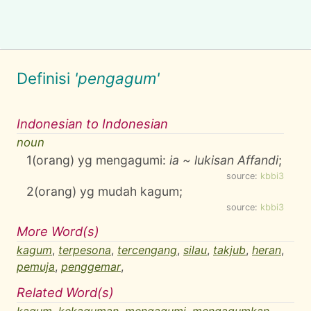
Definisi
'pengagum'
Indonesian to Indonesian
noun
1
(orang) yg mengagumi:
ia ~ lukisan Affandi
;
source:
kbbi3
2
(orang) yg mudah kagum;
source:
kbbi3
More Word(s)
kagum
,
terpesona
,
tercengang
,
silau
,
takjub
,
heran
,
pemuja
,
penggemar
,
Related Word(s)