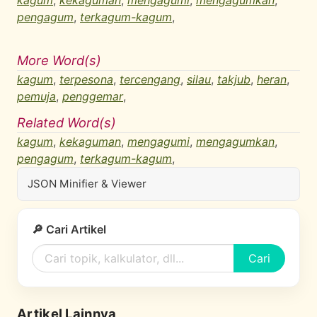
kagum
,
kekaguman
,
mengagumi
,
mengagumkan
,
pengagum
,
terkagum-kagum
,
More Word(s)
kagum
,
terpesona
,
tercengang
,
silau
,
takjub
,
heran
,
pemuja
,
penggemar
,
Related Word(s)
kagum
,
kekaguman
,
mengagumi
,
mengagumkan
,
pengagum
,
terkagum-kagum
,
JSON Minifier & Viewer
🔎 Cari Artikel
Cari
Artikel Lainnya