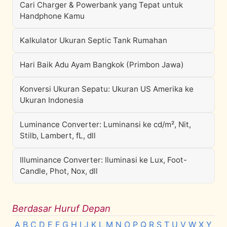
Cari Charger & Powerbank yang Tepat untuk
Handphone Kamu
Kalkulator Ukuran Septic Tank Rumahan
Hari Baik Adu Ayam Bangkok (Primbon Jawa)
Konversi Ukuran Sepatu: Ukuran US Amerika ke
Ukuran Indonesia
Luminance Converter: Luminansi ke cd/m², Nit,
Stilb, Lambert, fL, dll
Illuminance Converter: Iluminasi ke Lux, Foot-
Candle, Phot, Nox, dll
Berdasar Huruf Depan
A
B
C
D
E
F
G
H
I
J
K
L
M
N
O
P
Q
R
S
T
U
V
W
X
Y