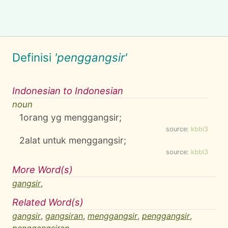
Definisi
'penggangsir'
Indonesian to Indonesian
noun
1
orang yg menggangsir;
source:
kbbi3
2
alat untuk menggangsir;
source:
kbbi3
More Word(s)
gangsir
,
Related Word(s)
gangsir
,
gangsiran
,
menggangsir
,
penggangsir
,