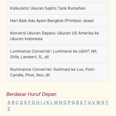
Kalkulator Ukuran Septic Tank Rumahan
Hari Baik Adu Ayam Bangkok (Primbon Jawa)
Konversi Ukuran Sepatu: Ukuran US Amerika ke
Ukuran Indonesia
Luminance Converter: Luminansi ke cd/m², Nit,
Stilb, Lambert, fL, dll
Illuminance Converter: Iluminasi ke Lux, Foot-
Candle, Phot, Nox, dll
Berdasar Huruf Depan
A
B
C
D
E
F
G
H
I
J
K
L
M
N
O
P
Q
R
S
T
U
V
W
X
Y
Z