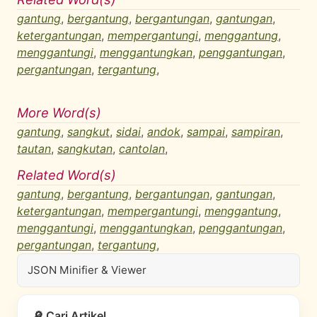
gantung
,
bergantung
,
bergantungan
,
gantungan
,
ketergantungan
,
mempergantungi
,
menggantung
,
menggantungi
,
menggantungkan
,
penggantungan
,
pergantungan
,
tergantung
,
More Word(s)
gantung
,
sangkut
,
sidai
,
andok
,
sampai
,
sampiran
,
tautan
,
sangkutan
,
cantolan
,
Related Word(s)
gantung
,
bergantung
,
bergantungan
,
gantungan
,
ketergantungan
,
mempergantungi
,
menggantung
,
menggantungi
,
menggantungkan
,
penggantungan
,
pergantungan
,
tergantung
,
JSON Minifier & Viewer
🔎 Cari Artikel