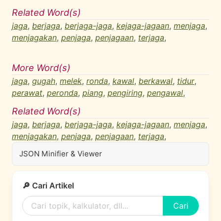
Related Word(s)
jaga
,
berjaga
,
berjaga-jaga
,
kejaga-jagaan
,
menjaga
,
menjagakan
,
penjaga
,
penjagaan
,
terjaga
,
More Word(s)
jaga
,
gugah
,
melek
,
ronda
,
kawal
,
berkawal
,
tidur
,
perawat
,
peronda
,
piang
,
pengiring
,
pengawal
,
Related Word(s)
jaga
,
berjaga
,
berjaga-jaga
,
kejaga-jagaan
,
menjaga
,
menjagakan
,
penjaga
,
penjagaan
,
terjaga
,
JSON Minifier & Viewer
🔎 Cari Artikel
Cari