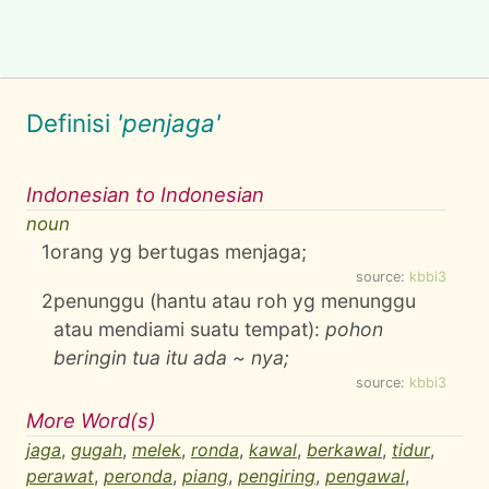
Definisi
'penjaga'
Indonesian to Indonesian
noun
1
orang yg bertugas menjaga;
source:
kbbi3
2
penunggu (hantu atau roh yg menunggu
atau mendiami suatu tempat):
pohon
beringin tua itu ada ~ nya;
source:
kbbi3
More Word(s)
jaga
,
gugah
,
melek
,
ronda
,
kawal
,
berkawal
,
tidur
,
perawat
,
peronda
,
piang
,
pengiring
,
pengawal
,