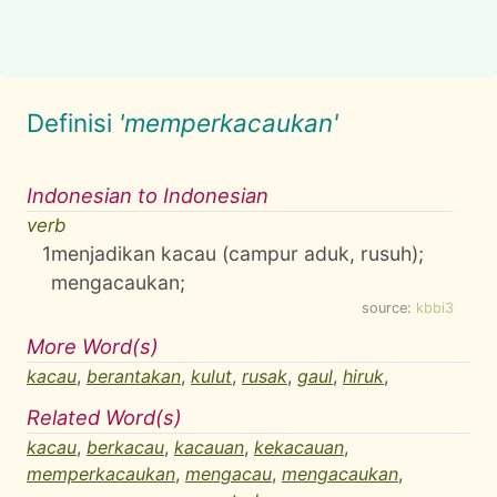
Definisi
'memperkacaukan'
Indonesian to Indonesian
verb
1
menjadikan kacau (campur aduk, rusuh);
mengacaukan;
source:
kbbi3
More Word(s)
kacau
,
berantakan
,
kulut
,
rusak
,
gaul
,
hiruk
,
Related Word(s)
kacau
,
berkacau
,
kacauan
,
kekacauan
,
memperkacaukan
,
mengacau
,
mengacaukan
,