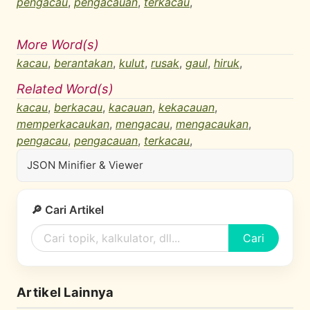
pengacau
,
pengacauan
,
terkacau
,
More Word(s)
kacau
,
berantakan
,
kulut
,
rusak
,
gaul
,
hiruk
,
Related Word(s)
kacau
,
berkacau
,
kacauan
,
kekacauan
,
memperkacaukan
,
mengacau
,
mengacaukan
,
pengacau
,
pengacauan
,
terkacau
,
JSON Minifier & Viewer
🔎 Cari Artikel
Cari
Artikel Lainnya