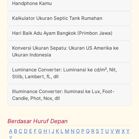
Handphone Kamu
Kalkulator Ukuran Septic Tank Rumahan
Hari Baik Adu Ayam Bangkok (Primbon Jawa)
Konversi Ukuran Sepatu: Ukuran US Amerika ke
Ukuran Indonesia
Luminance Converter: Luminansi ke cd/m², Nit,
Stilb, Lambert, fL, dll
Illuminance Converter: Iluminasi ke Lux, Foot-
Candle, Phot, Nox, dll
Berdasar Huruf Depan
A
B
C
D
E
F
G
H
I
J
K
L
M
N
O
P
Q
R
S
T
U
V
W
X
Y
Z