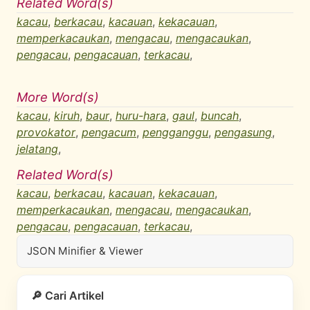
Related Word(s)
kacau
,
berkacau
,
kacauan
,
kekacauan
,
memperkacaukan
,
mengacau
,
mengacaukan
,
pengacau
,
pengacauan
,
terkacau
,
More Word(s)
kacau
,
kiruh
,
baur
,
huru-hara
,
gaul
,
buncah
,
provokator
,
pengacum
,
pengganggu
,
pengasung
,
jelatang
,
Related Word(s)
kacau
,
berkacau
,
kacauan
,
kekacauan
,
memperkacaukan
,
mengacau
,
mengacaukan
,
pengacau
,
pengacauan
,
terkacau
,
JSON Minifier & Viewer
🔎 Cari Artikel