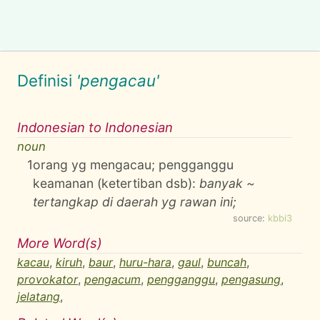
Definisi
'pengacau'
Indonesian to Indonesian
noun
1
orang yg mengacau; pengganggu
keamanan (ketertiban dsb):
banyak ~
tertangkap di daerah yg rawan ini;
source:
kbbi3
More Word(s)
kacau
,
kiruh
,
baur
,
huru-hara
,
gaul
,
buncah
,
provokator
,
pengacum
,
pengganggu
,
pengasung
,
jelatang
,