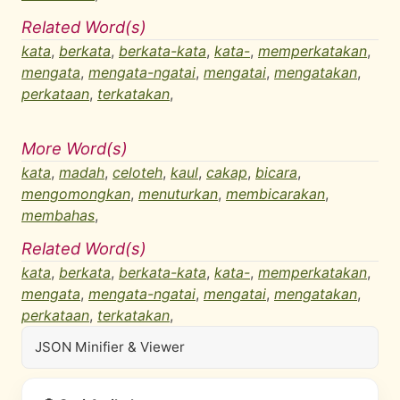
Related Word(s)
kata
,
berkata
,
berkata-kata
,
kata-
,
memperkatakan
,
mengata
,
mengata-ngatai
,
mengatai
,
mengatakan
,
perkataan
,
terkatakan
,
More Word(s)
kata
,
madah
,
celoteh
,
kaul
,
cakap
,
bicara
,
mengomongkan
,
menuturkan
,
membicarakan
,
membahas
,
Related Word(s)
kata
,
berkata
,
berkata-kata
,
kata-
,
memperkatakan
,
mengata
,
mengata-ngatai
,
mengatai
,
mengatakan
,
perkataan
,
terkatakan
,
JSON Minifier & Viewer