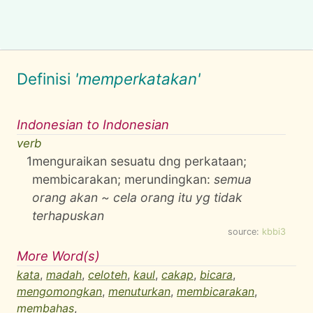
Definisi
'memperkatakan'
Indonesian to Indonesian
verb
1
menguraikan sesuatu dng perkataan;
membicarakan; merundingkan:
semua
orang akan ~ cela orang itu yg tidak
terhapuskan
source:
kbbi3
More Word(s)
kata
,
madah
,
celoteh
,
kaul
,
cakap
,
bicara
,
mengomongkan
,
menuturkan
,
membicarakan
,
membahas
,